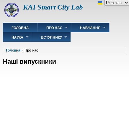
Перейти
Select
KAI Smart City Lab
до
your
основного
language
вмісту
Main
ГОЛОВНА
ПРО НАС
НАВЧАННЯ
navigation
НАУКА
ВСТУПНИКУ
Рядок
Головна
Про нас
навіґації
Наші випускники