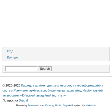
User
Вхід
account
Контакт
menu
Search
© 2020-2026
Кафедра архітектури, землеустрою та геоінформаційних
систем
,
Факультет архітектури, будівництва та дизайну
,
Національний
університет «Київський авіаційний інститут»
Працює на
Drupal
Theme by
Danetsoft
and
Danang Probo Sayekti
inspired by
Maksimer