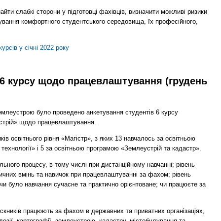
йти слабкі сторони у підготовці фахівців, визначити можливі ризики
вання комфортного студентського середовища, їх професійного,
урсів у січні 2022 року
 6 курсу щодо працевлаштування (грудень
емлеустрою було проведено анкетування студентів 6 курсу
устрій» щодо працевлаштування.
ків освітнього рівня «Магістр», з яких 13 навчалось за освітньою
технології» і 5 за освітньою програмою «Землеустрій та кадастр».
льного процесу, в тому числі при дистанційному навчанні; рівень
ичних вмінь та навичок при працевлаштуванні за фахом; рівень
 чи було навчання сучасне та практично орієнтоване; чи працюєте за
скників працюють за фахом в державних та приватних організаціях,
дезії, картографії, землеустрою, кадастру, містобудування та