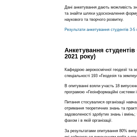
Дані анкетування дають можливість зна
та знайти шляхи удосконалення форму
наукового та творчого розвитку.
Результати анкетування студентів 3-5 к
Анкетування студентів
2021 року)
Кафедрою аерокосмічної геодезії та з
спеціальності 193 «Геодезія та земле
В опитуванні взяли участь 18 випускни
програмою «Геоінформаційні системи і 
Питання стосувалися організації навча
отримання теоретичних знань та практ
задоволеності здобутих знань і вмінь;
фахом і в якій організації.
За результатами опитування 80% випу
які займаються виконанням робіт з гео