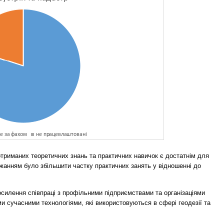
отриманих теоретичних знань та практичних навичок є достатнім для
ажанням було збільшити частку практичних занять у відношенні до
осилення співпраці з профільними підприємствами та організаціями
и сучасними технологіями, які використовуються в сфері геодезії та