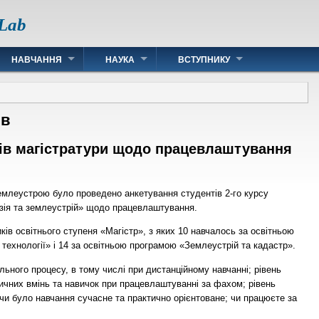
 Lab
НАВЧАННЯ
НАУКА
ВСТУПНИКУ
ів
ів магістратури щодо працевлаштування
емлеустрою було проведено анкетування студентів 2-го курсу
езія та землеустрій» щодо працевлаштування.
ків освітнього ступеня «Магістр», з яких 10 навчалось за освітньою
технології» і 14 за освітньою програмою «Землеустрій та кадастр».
льного процесу, в тому числі при дистанційному навчанні; рівень
ичних вмінь та навичок при працевлаштуванні за фахом; рівень
 чи було навчання сучасне та практично орієнтоване; чи працюєте за