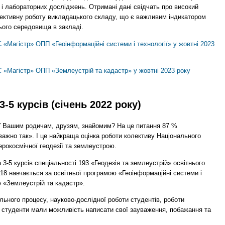
 і лабораторних досліджень. Отримані дані свідчать про високий
фективну роботу викладацького складу, що є важливим індикатором
ього середовища в закладі.
 «Магістр» ОПП «Геоінформаційні системи і технології» у жовтні 2023
 «Магістр» ОПП «Землеустрій та кадастр» у жовтні 2023 року
-5 курсів (січень 2022 року)
У Вашим родичам, друзям, знайомим? На це питання 87 %
важно так». І це найкраща оцінка роботи колективу Національного
ерокосмічної геодезії та землеустрою.
 3-5 курсів спеціальності 193 «Геодезія та землеустрій» освітнього
 18 навчається за освітньої програмою «Геоінформаційні системи і
ою «Землеустрій та кадастр».
льного процесу, науково-дослідної роботи студентів, роботи
 студенти мали можливість написати свої зауваження, побажання та