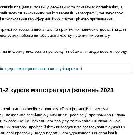
кників працевлаштовані у державних та приватних організаціях, з
аймаються виконанням робіт з геодезії, картографії, землеустрою,
 і використання геоінформаційних систем різного призначення.
отриманих теоретичних знань та практичних навичок є достатнім для
 висловили побажання збільшити частку практичних занять у
ільній форму висловити пропозиції і побажання щодо всього періоду
ів щодо покращення навчання в університеті
1-2 курсів магістратури (жовтень 2023
в освітньо-професійних програм «Геоінформаційні системи і
р», дозволило всебічно оцінити якість реалізації програми за низкою
ли як організацію навчального процесу та викладання українською
чальних програм, професійність викладачів та застосування сучасних
али свої пропозиції щодо подальшого удосконалення організації