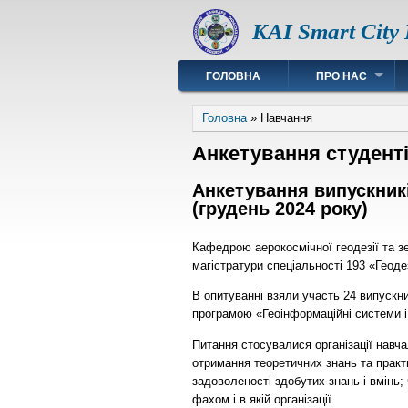
Перейти
KAI Smart City
до
основного
вмісту
Main
ГОЛОВНА
ПРО НАС
navigation
Рядок
Головна
Навчання
навіґації
Анкетування студент
Анкетування випускник
(грудень 2024 року)
Кафедрою аерокосмічної геодезії та з
магістратури спеціальності 193 «Геод
В опитуванні взяли участь 24 випускни
програмою «Геоінформаційні системи і 
Питання стосувалися організації навча
отримання теоретичних знань та практ
задоволеності здобутих знань і вмінь;
фахом і в якій організації.