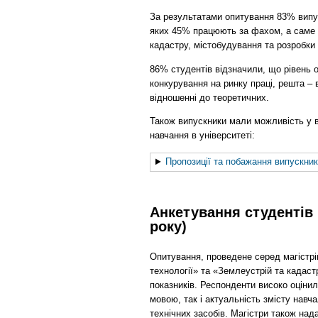
За результатами опитування 83% випус
яких 45% працюють за фахом, а саме з
кадастру, містобудування та розробки
86% студентів відзначили, що рівень 
конкурування на ринку праці, решта –
відношенні до теоретичних.
Також випускники мали можливість у в
навчання в університеті:
Пропозиції та побажання випускник
Анкетування студентів 
року)
Опитування, проведене серед магістрі
технології» та «Землеустрій та кадаст
показників. Респонденти високо оціни
мовою, так і актуальність змісту нав
технічних засобів. Магістри також над