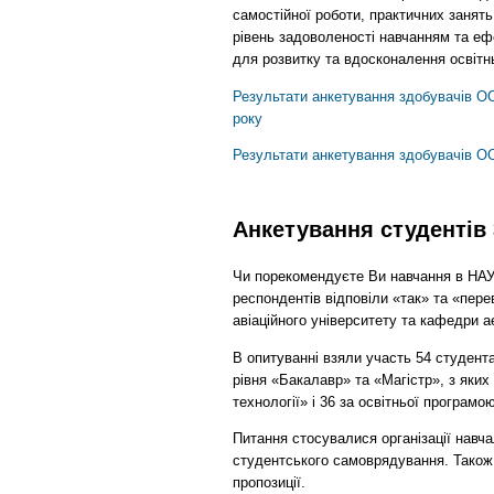
самостійної роботи, практичних занять
рівень задоволеності навчанням та е
для розвитку та вдосконалення освітн
Результати анкетування здобувачів ОС
року
Результати анкетування здобувачів ОС
Анкетування студентів 3
Чи порекомендуєте Ви навчання в НА
респондентів відповіли «так» та «пере
авіаційного університету та кафедри а
В опитуванні взяли участь 54 студента
рівня «Бакалавр» та «Магістр», з яких
технології» і 36 за освітньої програм
Питання стосувалися організації навча
студентського самоврядування. Також
пропозиції.