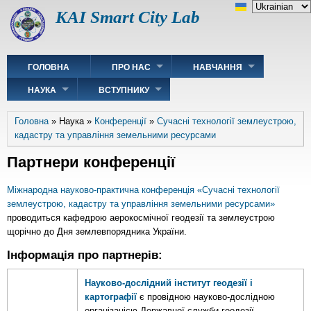
Перейти
Select
KAI Smart City Lab
до
your
основного
language
вмісту
Main
ГОЛОВНА
ПРО НАС
НАВЧАННЯ
navigation
НАУКА
ВСТУПНИКУ
Рядок
Головна
Наука
Конференції
Сучасні технології землеустрою,
навіґації
кадастру та управління земельними ресурсами
Партнери конференції
Міжнародна науково-практична конференція «Сучасні технології
землеустрою, кадастру та управління земельними ресурсами»
проводиться кафедрою аерокосмічної геодезії та землеустрою
щорічно до Дня землевпорядника України.
Інформація про партнерів:
Науково-дослідний інститут геодезії і
картографії
є провідною науково-дослідною
організацією Державної служби геодезії,