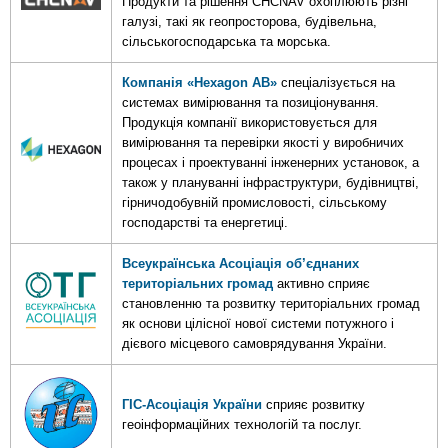
Продукти та рішення CHCNAV охоплюють різні
галузі, такі як геопросторова, будівельна,
сільськогосподарська та морська.
Компанія «Hexagon AB»
спеціалізується на
системах вимірювання та позиціонування.
Продукція компанії використовується для
вимірювання та перевірки якості у виробничих
процесах і проектуванні інженерних установок, а
також у плануванні інфраструктури, будівництві,
гірничодобувній промисловості, сільському
господарстві та енергетиці.
Всеукраїнська Асоціація об’єднаних
територіальних громад
активно сприяє
становленню та розвитку територіальних громад
як основи цілісної нової системи потужного і
дієвого місцевого самоврядування України.
ГІС-Асоціація України
сприяє розвитку
геоінформаційних технологій та послуг.