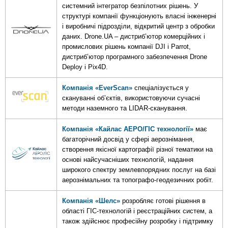
системний інтегратор безпілотних рішень. У
структурі компанії функціонують власні інженерні
і виробничі підрозділи, відкритий центр з обробки
даних. Drone.UA – дистриб’ютор комерційних і
промислових рішень компанії DJI і Parrot,
дистриб’ютор програмного забезпечення Drone
Deploy і Pix4D.
Компанія «
EverScan
»
спеціалізується у
скануванні об’єктів, використовуючи сучасні
методи наземного та LIDAR-сканування.
Компанія «Кайлас АЕРО/ГІС технології»
має
багаторічний досвід у сфері аерознімання,
створення якісної картографії різної тематики на
основі найсучасніших технологій, надання
широкого спектру землевпорядних послуг на базі
аерознімальних та топографо-геодезичних робіт.
Компанія «Шелс»
розробляє готові рішення в
області ГІС-технологій і реєстраційних систем, а
також здійснює професійну розробку і підтримку