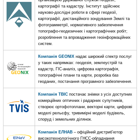
картографії та кадастру. Інститут здійснює
науково-дослідні роботи в сфері геодезії,
картографії, дистанційного зондування Землі та
фотограмметрії, нормативного забезпечення
топографо-геодезичних і картографічних робіт;
розроблення та впровадження геоінформаційних
систем.
Компанія GEONIX
надає широкий спектр послуг
у таких напрямках: геодезія, землеустрій та
кадастр, ГІС-аналіз, цифрова картографія,
топографічні плани та карти, розробка баз
геоданих, постачання програмного забезпечення.
Компанія ТВІС
постачає знімки з усіх доступних
комерційних оптичних і радарних супутників,
створює ортофотоплани, векторні карти, цифрові
моделі рельєфу, тривимірні моделі будівель,
споруд і земельних ділянок.
Компанія ЕЛНАВ
– офіційний дистриб’ютор
високотехнологічного ГНСС-обладнання