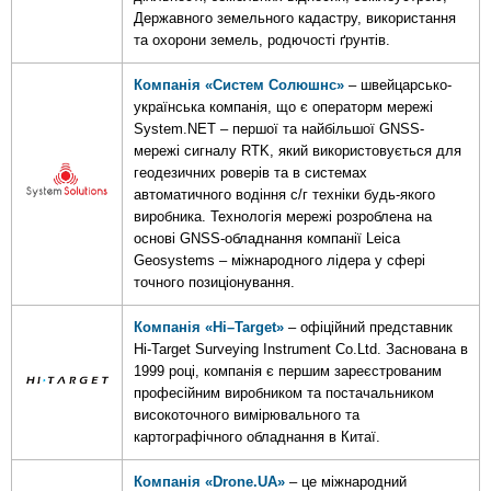
Державного земельного кадастру, використання
та охорони земель, родючості ґрунтів.
Компанія «Систем Солюшнс»
– швейцарсько-
українська компанія, що є операторм мережі
System.NET – першої та найбільшої GNSS-
мережі сигналу RTK, який використовується для
геодезичних роверів та в системах
автоматичного водіння с/г техніки будь-якого
виробника. Технологія мережі розроблена на
основі GNSS-обладнання компанії Leica
Geosystems – міжнародного лідера у сфері
точного позиціонування.
Компанія «
Hi
–
Target
»
– офіційний представник
Hi-Target Surveying Instrument Co.Ltd. Заснована в
1999 році, компанія є першим зареєстрованим
професійним виробником та постачальником
високоточного вимірювального та
картографічного обладнання в Китаї.
К
омпанія «Drone.UA»
– це міжнародний