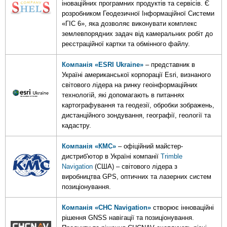
іноваційних програмних продуктів та сервісів. Є
розробником Геодезичної Інформаційної Системи
«ГІС 6», яка дозволяє виконувати комплекс
землевпорядних задач від камеральних робіт до
реєстраційної картки та обмінного файлу.
Компанія
«ESRI Ukraine»
– представник в
Україні американської корпорації Esri, визнаного
світового лідера на ринку геоінформаційних
технологій, які допомагають в питаннях
картографування та геодезії, обробки зображень,
дистанційного зондування, географії, геології та
кадастру.
Компанія «КМС»
– офіційний майстер-
дистриб'ютор в Україні компанії
Trimble
Navigation
(США) – світового лідера з
виробництва GPS, оптичних та лазерних систем
позиціонування.
Компанія «CHC Navigation»
створює інноваційні
рішення GNSS навігації та позиціонування.