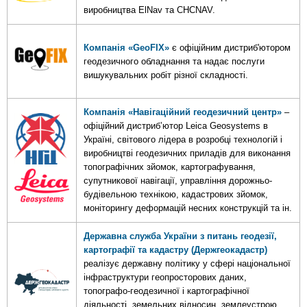
виробництва ElNav та СHCNAV.
Компанія «GeoFIX»
є офіційним дистриб'ютором
геодезичного обладнання та надає послуги
вишукувальних робіт різної складності.
Компанія «Навігаційний геодезичний центр»
–
офіційний дистриб’ютор Leica Geosystems в
Україні, світового лідера в розробці технологій і
виробництві геодезичних приладів для виконання
топографічних зйомок, картографування,
супутникової навігації, управління дорожньо-
будівельною технікою, кадастрових зйомок,
моніторингу деформацій несних конструкцій та ін.
Державна служба України з питань геодезії,
картографії та кадастру (Держгеокадастр)
реалізує державну політику у сфері національної
інфраструктури геопросторових даних,
топографо-геодезичної і картографічної
діяльності, земельних відносин, землеустрою,