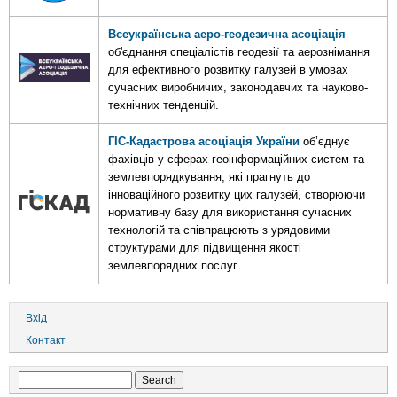
Всеукраїнська аеро-геодезична асоціація
–
об'єднання спеціалістів геодезії та аерознімання
для ефективного розвитку галузей в умовах
сучасних виробничих, законодавчих та науково-
технічних тенденцій.
ГІС-Кадастрова асоціація України
об’єднує
фахівців у сферах геоінформаційних систем та
землевпорядкування, які прагнуть до
інноваційного розвитку цих галузей, створюючи
нормативну базу для використання сучасних
технологій та співпрацюють з урядовими
структурами для підвищення якості
землевпорядних послуг.
User
Вхід
account
Контакт
menu
Search